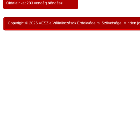
a testvériség-haladvány; -
-
Oldalainkat 283 vendég böngészi
,
ipar
az anatómiai testvériség:
testvériség a
-
kong
k
órai
szükségletek és a fejlődés szintjén
; -
n
Copyright © 2026 VÉSZ a Vállalkozások Érdekvédelmi Szövetsége. Minden jog
rom
a
az idői testvériség:
a kortársak
-
lelk
sorsközössége –
bűnt
z
len
A KIEGYENLÍTÉS
,
ors
i
- a
hiány
állapotának kiegyenlítése a
rabl
y
gazdaság alapmozdulata –
a f
t
köv
-
modell a szociális világválság
álla
kezelésére:
A szomjazás és éhezés
,
Aki 
végérvényes felszámolása a Földön
t
mell
a természetgazdasági
i
kere
potenciálérték kiegyenlítése által -
s
Ez t