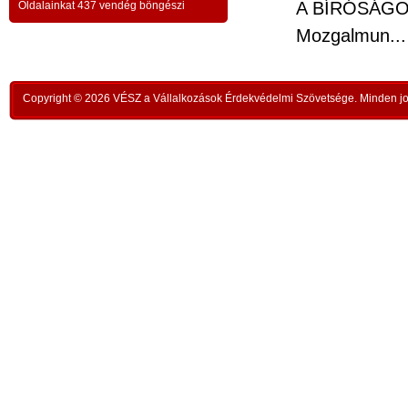
a testvériség-haladvány; -
-
A BÍRÓSÁGOK
Oldalainkat 437 vendég böngészi
,
ipar
Mozgalmun...
az anatómiai testvériség:
testvériség a
-
kong
k
órai
szükségletek és a fejlődés szintjén
; -
n
rom
a
Copyright © 2026 VÉSZ a Vállalkozások Érdekvédelmi Szövetsége. Minden jog
az idői testvériség:
a kortársak
-
lelk
sorsközössége –
bűnt
z
len
A KIEGYENLÍTÉS
,
ors
i
- a
hiány
állapotának kiegyenlítése a
rabl
y
gazdaság alapmozdulata –
a f
t
köv
-
modell a szociális világválság
álla
kezelésére:
A szomjazás és éhezés
,
Aki 
végérvényes felszámolása a Földön
t
mell
a természetgazdasági
i
kere
potenciálérték kiegyenlítése által -
s
Ez t