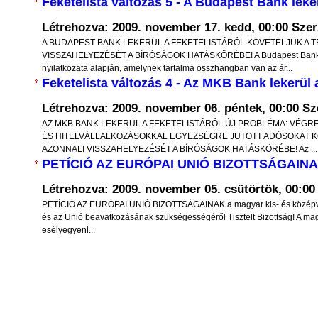
nopszis -
Feketelista változás 5 - A Budapest Bank leker
Ha az április 8-i választáson gond
nak alapjai” című
Létrehozva: 2009. november 17. kedd, 00:00
Szer
annak jövőt meghatározó hordereje 
on Nemzeti Hivatala
A BUDAPEST BANK LEKERÜL A FEKETELISTÁRÓL KÖVETELJÜK A T
mellékes szempont. Felül kell eme
VISSZAHELYEZÉSÉT A BÍRÓSÁGOK HATÁSKÖRÉBE! A Budapest Bank Mo
si száma: 010001 és
nyilatkozata alapján, amelynek tartalma összhangban van az ár...
személyes rokon- és ellenszenveink kiss
Feketelista változás 4 - Az MKB Bank lekerül a
esetleges személyes csalódásaink jogos k
ézetek, tézisek és
Létrehozva: 2009. november 06. péntek, 00:00
Sz
alacsonyrendű érzelmi kísértéseinken, i
epelnek azokról a
AZ MKB BANK LEKERÜL A FEKETELISTÁRÓL ÚJ PROBLÉMA: VÉG
bosszúvágyra, kárörvendésre k
pokról, amelyek új
ÉS HITELVÁLLALKOZÁSOKKAL EGYEZSÉGRE JUTOTT ADÓSOKAT K
hajlamainkon, és valóban magunknak,
AZONNALI VISSZAHELYEZÉSÉT A BÍRÓSÁGOK HATÁSKÖRÉBE! Az ...
talapzatai lehetnek.
PETÍCIÓ AZ EURÓPAI UNIÓ BIZOTTSÁGAIN
utódainknak a jövője szempontjá
k a közgazdaságtan
emben részletesen ki
mérlegelnünk.
Létrehozva: 2009. november 05. csütörtök, 00:0
k minimális mértékben
PETÍCIÓ AZ EURÓPAI UNIÓ BIZOTTSÁGAINAK a magyar kis- és középvál
Elfogulatlanul fel kell tennünk a kérdés
és az Unió beavatkozásának szükségességéről Tisztelt Bizottság! A mag
eszmék ismertetésére
esélyegyenl...
akarnak az országgal, kik mit bizonyítot
I. Az illegális migráció és a kötelező b
kérdése
V
Európa országaiban az elmúlt 2-3 év v