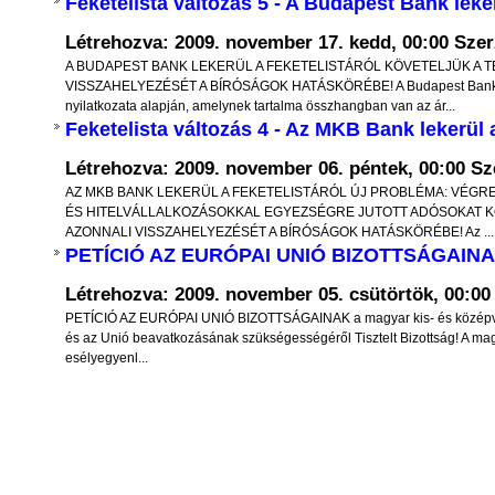
nopszis -
Feketelista változás 5 - A Budapest Bank leker
Ha az április 8-i választáson gond
nak alapjai” című
Létrehozva: 2009. november 17. kedd, 00:00
Szer
annak jövőt meghatározó hordereje 
on Nemzeti Hivatala
A BUDAPEST BANK LEKERÜL A FEKETELISTÁRÓL KÖVETELJÜK A T
mellékes szempont. Felül kell eme
VISSZAHELYEZÉSÉT A BÍRÓSÁGOK HATÁSKÖRÉBE! A Budapest Bank Mo
si száma: 010001 és
nyilatkozata alapján, amelynek tartalma összhangban van az ár...
személyes rokon- és ellenszenveink kiss
Feketelista változás 4 - Az MKB Bank lekerül a
esetleges személyes csalódásaink jogos k
ézetek, tézisek és
Létrehozva: 2009. november 06. péntek, 00:00
Sz
alacsonyrendű érzelmi kísértéseinken, i
epelnek azokról a
AZ MKB BANK LEKERÜL A FEKETELISTÁRÓL ÚJ PROBLÉMA: VÉG
bosszúvágyra, kárörvendésre k
pokról, amelyek új
ÉS HITELVÁLLALKOZÁSOKKAL EGYEZSÉGRE JUTOTT ADÓSOKAT K
hajlamainkon, és valóban magunknak,
AZONNALI VISSZAHELYEZÉSÉT A BÍRÓSÁGOK HATÁSKÖRÉBE! Az ...
talapzatai lehetnek.
PETÍCIÓ AZ EURÓPAI UNIÓ BIZOTTSÁGAIN
utódainknak a jövője szempontjá
k a közgazdaságtan
emben részletesen ki
mérlegelnünk.
Létrehozva: 2009. november 05. csütörtök, 00:0
k minimális mértékben
PETÍCIÓ AZ EURÓPAI UNIÓ BIZOTTSÁGAINAK a magyar kis- és középvál
Elfogulatlanul fel kell tennünk a kérdés
és az Unió beavatkozásának szükségességéről Tisztelt Bizottság! A mag
eszmék ismertetésére
esélyegyenl...
akarnak az országgal, kik mit bizonyítot
I. Az illegális migráció és a kötelező b
kérdése
V
Európa országaiban az elmúlt 2-3 év v