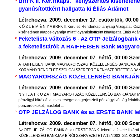
nopszis -
BRFK II. Ker.Rkaps. "kényszerítés kísérletén
Ha az április 8-i választáson gond
gyanúsítottként hallgatta ki Éliás Ádámot
nak alapjai” című
annak jövőt meghatározó hordereje 
on Nemzeti Hivatala
Létrehozva: 2009. december 17. csütörtök, 00:00
mellékes szempont. Felül kell eme
si száma: 010001 és
K Ö Z L E M É N Y A BRFK II. Kerületi Rendőrkapitányság Vizsgálati Os
személyes rokon- és ellenszenveink kiss
kísérletének alapos gyanúja miatt” gyanúsítottként kihallgatta Éliás Ád
Feketelista változás 6 - Az OTP Jelzálogbank
esetleges személyes csalódásaink jogos k
ézetek, tézisek és
a feketelistáról; A RAIFFEISEN Bank Magyaro
alacsonyrendű érzelmi kísértéseinken, i
epelnek azokról a
bosszúvágyra, kárörvendésre k
Létrehozva: 2009. december 07. hétfő, 00:00
Szer
pokról, amelyek új
A RAIFFEISEN BANK MAGYARORSZÁG KÖZELLENSÉG BANKJA A BÍRÓ
hajlamainkon, és valóban magunknak,
talapzatai lehetnek.
KORMÁNYRENDELET SZOLGAI SZEREPRE KÉNYSZERÍTETTE A BAN
utódainknak a jövője szempontjá
k a közgazdaságtan
MAGYARORSZÁG KÖZELLENSÉG BANKJÁN
emben részletesen ki
mérlegelnünk.
Létrehozva: 2009. december 07. hétfő, 00:00
Szer
k minimális mértékben
Elfogulatlanul fel kell tennünk a kérdés
N Y I L A T K O Z A T MAGYARORSZÁG KÖZELLENSÉG BANKJÁNAK M
eszmék ismertetésére
pénzügyi körök által mesterségesen gerjesztett pénzügyi válság feloldha
akarnak az országgal, kik mit bizonyítot
pénzérdekeket, másfelől ...
OTP JELZÁLOG BANK és az ERSTE BANK lekerü
I. Az illegális migráció és a kötelező b
kérdése
Létrehozva: 2009. december 07. hétfő, 00:00
Szer
V
Az OTP JELZÁLOG BANK és az ERSTE BANK lekerül a fekete list
Európa országaiban az elmúlt 2-3 év v
KÖZELLENSÉG BANKJA A BÍRÓI SZERVEZETET A 12/2003. SZ. K