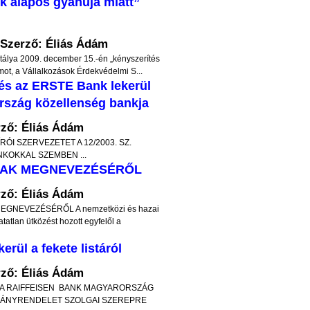
ek alapos gyanúja miatt”
olkodunk,
tehát azt, hogy fogadjuk el, és tegyük mindenna
nem lehet
életünk szerves részévé a folyamatos illegalitás
Szerző: Éliás Ádám
lkednünk
Nemcsak abban az értelemben, hogy
ztálya 2009. december 15.-én „kényszerítés
zerűségén,
betelepülők még személyazonosságukat s
ámot, a Vállalkozások Érdekvédelmi S...
 és az ERSTE Bank lekerül
ritikáján,
tudják hitelesen igazolni. Abban az értelemben 
rszág közellenség bankja
rigységre,
az illegalitás állandósulása valósulna meg, ho
észtető
vallási hovatartozásukra hivatkozássa
ző: Éliás Ádám
I SZERVEZETET A 12/2003. SZ.
 de főleg
bevallottan is, a magyar törvényekkel ellentét
KOKKAL SZEMBEN ...
ból kell
törvények szerint, vagyis magyar szempontb
AK MEGNEVEZÉSÉRŐL
nézve illegális életvitelt folytatva tartózkodnán
ző: Éliás Ádám
hazánkban. Másrészt: áttételesen azt követeli
t: kik mit
EGNEVEZÉSÉRŐL A nemzetközi és hazai
hogy ennek érdekében szegjük meg az érvényb
tatlan ütközést hozott egyfelől a
tak idáig.
lévő, határvédelemmel összefüggő úni
l a fekete listáról
etelepítés
megállapodásokat, amelyeket következetese
ző: Éliás Ádám
talán az egész Európai Úniót tekintve is, csak 
áról A RAIFFEISEN BANK MAGYARORSZÁG
tartunk be. Harmadrészt: a magyar társadal
álasztási
ORMÁNYRENDELET SZOLGAI SZEREPRE