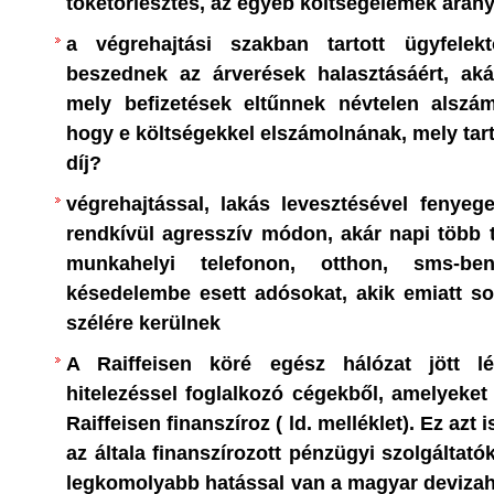
tőketörlesztés, az egyéb költségelemek arán
APOK
:
Biztosra vehető, hogy a magyar válas
a végrehajtási szakban tartott ügyfelekt
ESSÉG
számára is döntő szempont lesz a 
beszednek az árverések halasztásáért, akár
kérdése.
mely befizetések eltűnnek névtelen alszám
tencia és a
1. Miben soros Soros? – néhány sor Sor
hogy e költségekkel elszámolnának, mely tart
ételeinek
díj?
zeti világ és az
Soros György szellemi-morális elődei k
lerabolták és kifosztották Afrikát és 
végrehajtással, lakás levesztésével fenyeg
izáció szintjein
euró-amerikai technikai civilizációt m
rendkívül agresszív módon, akár napi több t
évszázadokban.
munkahelyi telefonon, otthon, sms-ben
ségi
jellege: az
késedelembe esett adósokat, akik emiatt s
Kétségtelenül van különbség a rémtettek
ta az ingyen
szélére kerülnek
tömegében viselt szerepüket il
dományokat -
gyarmattartó és a nem gyarmattartó
A Raiffeisen köré egész hálózat jött l
között. Történelmi tény például, hogy a
hitelezéssel foglalkozó cégekből, amelyeket
tozástudat -
kaucsuk-kitermelés fokozása érdekéb
Raiffeisen finanszíroz ( ld. melléklet). Ez azt i
ISÉG
század végén, 20. század elején, alig tí
az általa finanszírozott pénzügyi szolgáltató
tízmillió fekete afrikait öltek meg
legkomolyabb hatással van a magyar devizahit