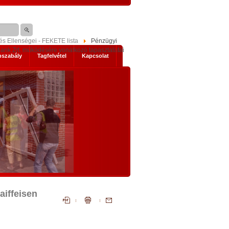
s Ellenségei - FEKETE lista
Pénzügyi
ank Zrt. működésére vonatkozó tapasztalatai
pszabály
Tagfelvétel
Kapcsolat
s mik
NEMZETI KONZULTÁCIÓ - NYÍLTAN,
KOMOLYAN
1. Történelmi abszurditások
hordereje
 2014-es
Az, ami a mostani Nemzeti Konzultáci
 Ez nem a
szükségessé tette, legalább három szempontb
szereplők
igazi történelmi abszurditás.
ad, hanem
Az első abszurditás, hogy az Európai Únió legál
mi időket
testületei illegális cselekvésre, és az állandósu
t előre
aiffeisen
illegalitás elfogadására akarnak kényszeríte
lemmákban
bennünket. Egyrészt: el akarják érni illegál
bevándorlók tömeges betelepítését hazánkb