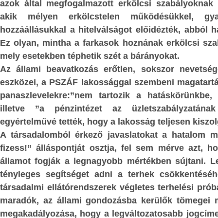
t lehetne sorolni,
azok által megfogalmazott erkölcsi szabályoknak sz
időszerű a kérdés: valójában miben sor
 hogy bizonyos
akik mélyen erkölcstelen működésükkel, gyak
Mit kell végrehajtania?
erületek elvárt
hozzáállásukkal a hitelválságot előidézték, abból 
Aztán lassan kirajzolódtak valós szándé
i, sem gyakorlati
Ez olyan, mintha a farkasok hoznának erkölcsi sza
s, hogy az adott
Lerabolni való már nem nagyon van,
mely esetekben téphetik szét a bárányokat.
ami még maradt, pénzhatalmi eszközök
ága magának a
Az állami beavatkozás erőtlen, sokszor nevetsé
rajta tartják a kezüket. Igazán már 
etéből fakad, és
eszközei, a PSZÁF lakossággal szembeni magatartá
üzlet.
udatosan működő
panaszlevelekre:”nem tartozik a hatáskörünkbe, 
illetve ”a pénzintézet az üzletszabályzatána
A nagy üzlet az, ha Afrika és Ázsia sz
egyértelművé tették, hogy a lakosság teljesen kiszolg
éhező százmillióiból bérrabszolga
gos, a célszerű
A társadalomból érkező javaslatokat a hatalom m
csinálnak, akik maguk, és utó
 Másrészt ezek a
fizess!” álláspontját osztja, fel sem mérve azt,
beláthatatlan távlatokban dol
 megjelenhetnek:
államot fogják a legnagyobb mértékben sújtani. L
pénzhatalmi körök hasznára. Az ehhez 
mben szép, igaz,
tényleges segítséget adni a terhek csökkentésé
infrastruktúrális-logisztikai-szervezet
t: kétségtelenül,
társadalmi ellátórendszerek végletes terhelési prób
Afrika és Ázsia érintett területein me
et jellemezni az
maradók, az állami gondozásba kerülők tömegei 
értelmetlen és irtózatosan költséges len
megakadályozása, hogy a legváltozatosabb jogcíme