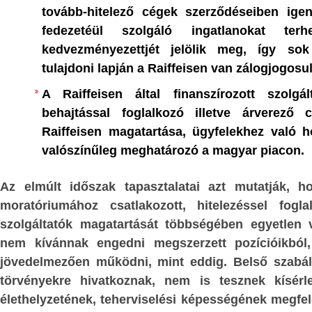
advány; -
iparszerű munkavégzéshez nem szoko
tovább-hitelező cégek szerződéseiben ige
g:
testvériség a
kongói fekete népességet beletörjék a 
fedezetéül szolgáló ingatlanokat terh
órai robotba. A magyar, lengyel, cseh,
ődés szintjén
kedvezményezettjét jelölik meg, így so
; -
román, szerb, horvát, stb. nép tö
tulajdoni lapján a Raiffeisen van zálogjogosul
 kortársak
lelkiismeretét nem terhelik ilyen 
A Raiffeisen által finanszírozott szolgá
ge –
bűntettek. Ugyanakkor azzal is tiszt
behajtással foglalkozó illetve árverező
lennünk, hogy közvetve a nem gyar
ÍTÉS
Raiffeisen magatartása, ügyfelekhez való h
országok is haszonélvezői voltak
valószínűleg meghatározó a magyar piacon.
gyenlítése a
rablásnak. Tehát magát a fehér civilizáci
ulata –
a felelősség a mára katasztrófáli
Az elmúlt időszak tapasztalatai azt mutatják, h
következményekért: hatalmas 
moratóriumához csatlakozott, hitelezéssel fogl
 világválság
állandósuló szomjazásáért és éhezéséért.
szolgáltatók magatartását többségében egyetlen v
azás és éhezés
nem kívánnak engedni megszerzett pozícióikbó
Aki részvétlenül megy el emellett a
olása a Földön
jövedelmezően működni, mint eddig. Belső szabály
mellett, az nem nevezheti magát Kriszt
azdasági
törvényekre hivatkoznak, nem is tesznek kísérl
keresztény-keresztyén embernek.
nlítése által -
élethelyzetének, teherviselési képességének megfe
Ez tehát a külső, de valóságos történel