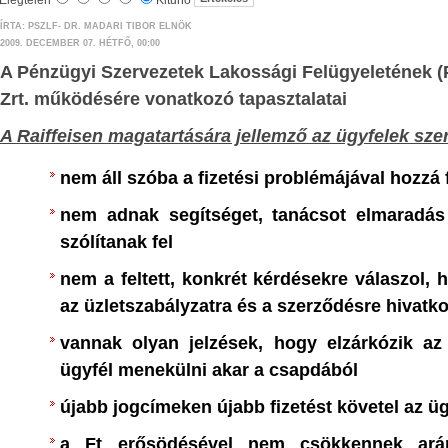
nopszis -
Elégtelen
Kitűnő
Ha az április 8-i választáson gond
ÍRTA: PSZLF- DR. MADARI TIBOR ELNÖK
nak alapjai” című
2009. DECEMBER 07. HÉTFŐ, 00:00
annak jövőt meghatározó hordereje 
on Nemzeti Hivatala
A Pénzügyi Szervezetek Lakossági Felügyeletének (
mellékes szempont. Felül kell eme
si száma: 010001 és
Zrt. működésére vonatkozó tapasztalatai
személyes rokon- és ellenszenveink kiss
esetleges személyes csalódásaink jogos k
A Raiffeisen magatartására jellemző az ügyfelek szer
ézetek, tézisek és
alacsonyrendű érzelmi kísértéseinken, i
epelnek azokról a
nem áll szóba a fizetési problémájával hozzá 
bosszúvágyra, kárörvendésre k
pokról, amelyek új
hajlamainkon, és valóban magunknak,
talapzatai lehetnek.
nem adnak segítséget, tanácsot elmaradás 
utódainknak a jövője szempontjá
k a közgazdaságtan
szólítanak fel
emben részletesen ki
mérlegelnünk.
nem a feltett, konkrét kérdésekre válaszol,
k minimális mértékben
Elfogulatlanul fel kell tennünk a kérdés
az üzletszabályzatra és a szerződésre hivatko
eszmék ismertetésére
akarnak az országgal, kik mit bizonyítot
vannak olyan jelzések, hogy elzárkózik az 
I. Az illegális migráció és a kötelező b
ügyfél menekülni akar a csapdából
kérdése
V
újabb jogcímeken újabb fizetést követel az üg
Európa országaiban az elmúlt 2-3 év v
a Ft erősödésével nem csökkennek ará