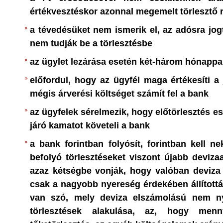
ÉG
kampányait az illegális bevá
értékvesztéskor azonnal megemelt törlesztő 
AK ESZMEI
problémaköre tematizálta. Érzékelhet
a tévedésüket nem ismerik el, az adósra jog
választók döntésében meghatározó sze
nem tudják be a törlesztésbe
annak, hogy e témával kapcsolatban me
ÉS
:
milyen gyakorlatot folytatott, ha hatalo
az ügylet lezárása esetén két-három hónappa
az erőszakos
illetve milyen álláspontot hangozta
előfordul, hogy az ügyfél maga értékesíti a j
politikai erők, amelyek Európa mig
g
; -
mégis árverési költséget számít fel a bank
történő betelepítésének hívei, 
étbiztonság és
veszteségeket szenvedtek, némelyik t
az ügyfelek sérelmezik, hogy előtörlesztés es
s?
;
-
mélypontra zuhant, és még sajá
járó kamatot követeli a bank
szavazóinak jelentős részét is elvesztet
gia
mint új
a bank forintban folyósít, forintban kell nek
azokra az országokra is igaz, ame
befolyó törlesztéseket viszont újabb devizaa
yág; -
migráció-ellenes erők, ha nagy mérték
azaz kétségbe vonják, hogy valóban deviza a
n, időszerű
is törtek, nem jutottak el a kormányal
csak a nagyobb nyereség érdekében állították
szükséges győzelemig. De sok országba
ás és éhezés
van szó, mely deviza elszámolású nem n
migrációt ellenző pártok nyert
 Földön
; -
törlesztések alakulása, az, hogy me
választásokat.