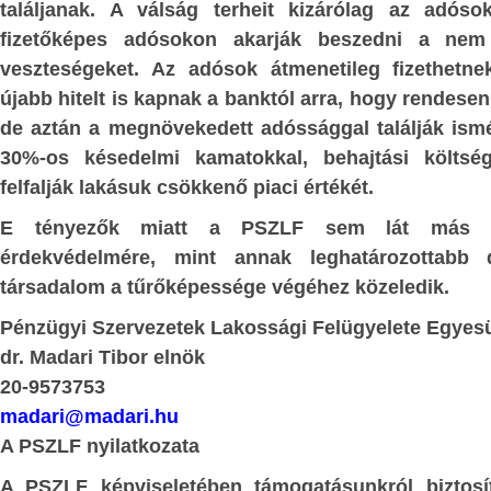
találjanak. A válság terheit kizárólag az adóso
NYV
gyorsan hozzá kell tenni, hog
fizetőképes adósokon akarják beszedni a nem 
mérhetetlenül embertelen tör
ÉG
veszteségeket. Az adósok átmenetileg fizethetn
bűncselekményt Soros elődei hajtott
K
ELMÉLETI
újabb hitelt is kapnak a banktól arra, hogy rendese
saját üzleti érdekeik szolgálatában, és ő
de aztán a megnövekedett adóssággal találják ism
ÉRDÉSEI
le annak hasznát.
30%-os késedelmi kamatokkal, behajtási költsé
LÁGÍTÁSBAN
A dollárban sokszáz-milliárdos spekulá
felfalják lakásuk csökkenő piaci értékét.
nagyságrendűre teszik azt a tőke-tömeg
A
E tényezők miatt a PSZLF sem lát más l
fölött – nem csupán saját vagyonaké
érdekvédelmére, mint annak leghatározottabb 
A
különböző befektetési alapokban – di
társadalom a tűrőképessége végéhez közeledik.
Soros György, azoknak a pénzhatalmi k
ÉSEK
Pénzügyi Szervezetek Lakossági Felügyelete Egyesü
kirakatembere, akiknek elődei köz
dr. Madari Tibor elnök
előidézték a mai embertelen körülménye
jdnem minden, az
20-9573753
Fejtörést okozott, honnan van
gó tevékenységről
madari@madari.hu
propagandájában azok a gyöny
ág-meghatározás,
A PSZLF nyilatkozata
„keresztény” érvek a migráns-ké
A PSZLF képviseletében támogatásunkról bizto
Részvétre, szolidaritásra, morális kötel