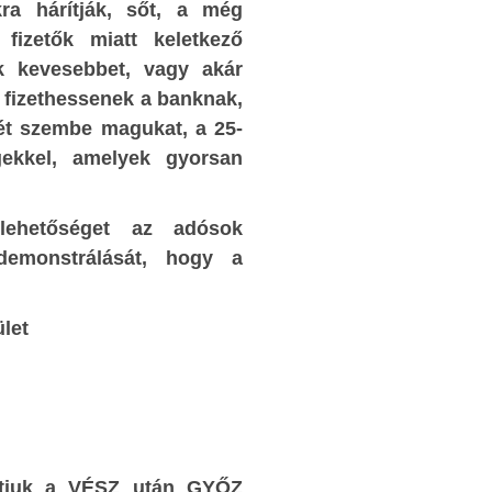
kra hárítják, sőt, a még
korrupt vezető rétegeket elkergetnék, egyelő
y ezt a
fizetők miatt keletkező
még újra és újra hatalomba emelik őket
ténelmi
ek kevesebbet, vagy akár
választásokon. Egyelőre előjele sincs az Euró
ák végre,
n fizethessenek a banknak,
megmentésére alkalmas politikai erő fellépésén
k fölözték
ét szembe magukat, a 25-
a nyugat-európai társadalmakban.
gekkel, amelyek gyorsan
2. Mérleg
ns (ilyen
et, amely
Érthető, hogy a magyar Kormány ebben
ehetőséget az adósok
nt, hanem
példátlanul abszurd, szorult helyzetéb
demonstrálását, hogy a
szponál),
segítséget kér saját társadalmától, hogy ne csak
öröknek a
választási eredményeire hivatkozhasson, han
let
vetlenül
arra is, hogy az időszerű kérdésekben 
ket.
támaszkodhat a nagy többség egyetér
akaratnyilvánítására. Ezt a nagyon is érthető 
nak ezek
támogatandó célt szolgálja a Nemze
örűszép
Konzultációnak nevezett, politikai tartal
rdésben.
szerint valójában népszavazás-jelle
sítjuk a VÉSZ után GYŐZ
ezettségre