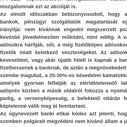
mozgalomnak ezt az akcióját is.
beri értékítélet
hivatkoznak most.
Történelmileg gú
Az elmúlt időszakban bebizonyosodott, hogy a 
Krisztusból és a kereszténységből, 
nyilvánította ki,
bankok, pénzügyi szolgáltatók magatartását e
szégyent hozva a fehér civilizác
ő természetét,
irányítja: nem kívánnak engedni megszerzett po
hirtelenjében az emberek szívében 
ta meg, és ennek
kevésbé jövedelmezően működni, mint eddig. A vál
meglévő együttérzés, segítőkészség le
ságok kategórikus
adósokra hárítják, sőt, a még fizetőképes adósok
építve folytatnak propagandát Afrika
órikussá váltak,
fizetők miatt keletkező veszteségeket. Az adósok
szomjazó-éhező tömegeinek európai bet
sságukat, magától
kevesebbet, vagy akár újabb hitelt is kapnak a ba
érdekében.
fizethessenek a banknak, de aztán a megnövekedett 
Ismerve e körök jellemrajzát és ma
szembe magukat, a 25-30%-os késedelmi kamatokkal
tetteit, teljességgel kizárható, hogy 
amelyek gyorsan felfalják az elértéktelenedő la
követőkké váltak volna.
adóprés közben a másik oldalról fokozza a nyomás
Akkor pedig mi vezeti őket?
pedig, a versenyképesség, a befektető oltárán fe
s.
képtelenné válik mag át fenntartani.
A kirakatember kirakatcseleke
Az úgynevezett banki etikai kódex azt jelenti, h
kirakatszólamai, továbbá
szemben polgárait megvédeni nem kívánó állam a jo
háttércselekedeteinek megismerése