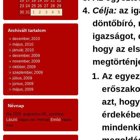
16
17
18
19
20
21
22
ESZMEI ALAPOK
:
23
24
25
26
27
28
29
Célja:
az ig
Bizt
30
31
1
2
3
4
5
AZ INGYENESSÉG
szá
e
döntőbíró,
kérd
n
- az emberi egzisztencia és a
Archivált tartalom
igazságot,
s
1. M
gazdaság létfeltételeinek
december, 2010
május, 2010
hogy az el
ingyenessége
a természeti világ és az
Soro
január, 2010
december, 2009
a
lera
emberi kultúra és civilizáció szintjein
megtörténj
november, 2009
n
euró
október, 2009
-
szeptember, 2009
y
Az egyez
évsz
július, 2009
- az ingyenesség
közösségi
jellege: az
n
június, 2009
Kéts
erőszako
május, 2009
emberiség
egésze
kapta az ingyen
n
töm
azt, hog
g
adottságokat és adományokat -
gyar
Névnap
közö
érdekébe
- ingyenesség és tartozástudat -
Ma 2026. augusztus 08., szombat,
kauc
László
napja van. Holnap
Emőd
napja
mindenki
lesz.
A
TESTVÉRISÉG
száz
tízm