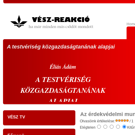
Hom
A testvériség közgazdaságtanának alapjai
VÁL
köz
A 20
Éliás
Ádám
sze
A
TESTVÉRISÉG
vála
KÖZGAZDASÁGTANÁNAK
vál
s
prop
ALAPJAI
,
abbó
- tudati ébredés a gazdaságban: a szelíd
k
élü
Az érdekvédelmi mun
VÉSZ TV
r
gazdaság szelíd forradalma -
Olvasóink értékelése:
megh
/ 1
Elégtelen
Kitű
s
kell