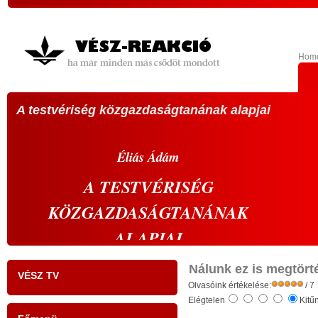
Hom
A testvériség közgazdaságtanának alapjai
VÁL
köz
A 20
Éliás
Ádám
sze
A
TESTVÉRISÉG
vála
KÖZGAZDASÁGTANÁNAK
vál
s
prop
ALAPJAI
,
abbó
- tudati ébredés a gazdaságban: a szelíd
k
élü
Nálunk ez is megtörté
VÉSZ TV
r
gazdaság szelíd forradalma -
Olvasóink értékelése:
megh
/ 7
Elégtelen
Kitű
s
kell