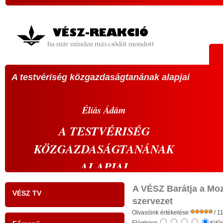
A testvériség közgazdaságtanának alapjai
VÁL
köz
A 20
Éliás
Ádám
sze
A
TESTVÉRISÉG
vála
KÖZGAZDASÁGTANÁNAK
vál
s
prop
ALAPJAI
,
abbó
- tudati ébredés a gazdaságban: a szelíd
k
élü
A VÉSZ Barátja a Mo
VÉSZ TV
r
gazdaság szelíd forradalma -
szervezet
megh
Olvasóink értékelése:
/ 1
s
kell