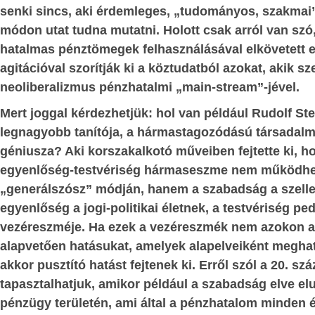
APOK
senki sincs, aki érdemleges, „tudományos, szakma
:
Biztosra vehető, hogy a magyar válas
módon utat tudna mutatni. Holott csak arról van szó
ESSÉG
számára is döntő szempont lesz a 
hatalmas pénztömegek felhasználásával elkövetett e
kérdése.
tencia és a
agitációval szorítják ki a köztudatból azokat, akik s
1. Miben soros Soros? – néhány sor Sor
neoliberalizmus pénzhatalmi „main-stream”-jével.
ételeinek
zeti világ és az
Soros György szellemi-morális elődei k
Mert joggal kérdezhetjük: hol van például Rudolf St
lerabolták és kifosztották Afrikát és 
izáció szintjein
legnagyobb tanítója, a hármastagozódású társadalm
euró-amerikai technikai civilizációt m
géniusza? Aki korszakalkotó műveiben fejtette ki, 
évszázadokban.
egyenlőség-testvériség hármaseszme nem működhet
ségi
jellege: az
„generálszósz” módján, hanem a szabadság a szelle
Kétségtelenül van különbség a rémtettek
ta az ingyen
egyenlőség a jogi-politikai életnek, a testvériség pe
tömegében viselt szerepüket il
dományokat -
vezéreszméje. Ha ezek a vezéreszmék nem azokon a t
gyarmattartó és a nem gyarmattartó
alapvetően hatásukat, amelyek alapelveiként meghat
között. Történelmi tény például, hogy a
tozástudat -
akkor pusztító hatást fejtenek ki. Erről szól a 20. szá
kaucsuk-kitermelés fokozása érdekéb
ISÉG
tapasztalhatjuk, amikor például a szabadság elve el
század végén, 20. század elején, alig tí
pénzügy területén, ami által a pénzhatalom minden 
tízmillió fekete afrikait öltek meg