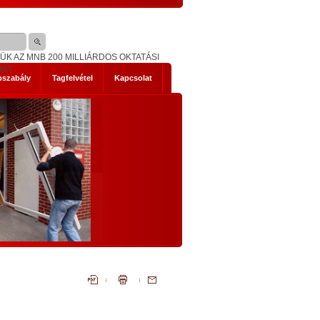
K AZ MNB 200 MILLIÁRDOS OKTATÁSI
JÁT
pszabály
Tagfelvétel
Kapcsolat
s mik
NEMZETI KONZULTÁCIÓ - NYÍLTAN,
KOMOLYAN
1. Történelmi abszurditások
hordereje
 2014-es
Az, ami a mostani Nemzeti Konzultáci
 Ez nem a
szükségessé tette, legalább három szempontb
szereplők
igazi történelmi abszurditás.
ad, hanem
Az első abszurditás, hogy az Európai Únió legál
mi időket
testületei illegális cselekvésre, és az állandósu
t előre
illegalitás elfogadására akarnak kényszeríte
lemmákban
bennünket. Egyrészt: el akarják érni illegál
bevándorlók tömeges betelepítését hazánkb