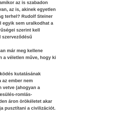
 amikor az is szabadon
tt belga-
Az már tényleg az absurditás komikus területé
van, az is, akinek egyetlen
napi 10-12
tartozik, hogy ezek az igazi komprádor úni
ság terhel? Rudolf Steiner
 szlovák,
figurák (jó pénzért?) mindezt arra hivatkoz
ül egyik sem uralkodhat a
rténelmi
teszik, hogy „veszélybe kerültek az európ
űségei szerint kell
irtózatos
értékek”. Tehát azok, akik Európa szétzilálás
d szerveződésű
ában kell
szolgálják, az „európai értékek védelmezőine
mattartó
tüntetik fel magukat. Mint amikor a rab
ban már meg kellene
 ennek a
feljelentést tesz az áldozatai ellen, hogy az
n a véletlen műve, hogy ki
ót terheli
védekezni mertek.
ssá vált
Az egész abszurd jelenség mögött a nyuga
tömegek
működés kutatásának
európai népek mély morális válsága áll. Egyelő
ha az ember nem
nem tudnak megküzdeni dilemmáikkal.
n vetve (ahogyan a
 tragédia
szélsőségektől félnek, a német társadalmat bénít
tesülés-romlás-
us-követő
a rossz történelmi lelkiismeret, s elfogadha
en áron örökéletet akar
alternatívák hiányában, ahelyett, hogy ezeket
 pusztítani a civilizációt.
tehetségtelen, politikai értelemben velejé
mi kép, ám