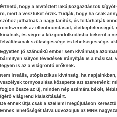
t lehetne sorolni,
időszerű a kérdés: valójában miben sor
Érthető, hogy a levitézlett lakájközgazdászok kígyó
 hogy bizonyos
Mit kell végrehajtania?
re, mert a vesztüket érzik. Tudják, hogy ha csak anny
erületek elvárt
Aztán lassan kirajzolódtak valós szándé
szóhoz juthatnak a nagy tanítók, és feltárhatják en
i, sem gyakorlati
rendszernek az ellentmondásait, életképtelenségét, r
s, hogy az adott
Lerabolni való már nem nagyon van,
kínálnak, és végre a közgondolkodásba bekerül a ne
ami még maradt, pénzhatalmi eszközök
ága magának a
felváltásának szükségessége és lehetségessége, ak
rajta tartják a kezüket. Igazán már 
etéből fakad, és
üzlet.
udatosan működő
Egyetlen jó szándékú ember sem kívánhatja azonba
bármilyen súlyos tévedések irányítják is a másikat, 
A nagy üzlet az, ha Afrika és Ázsia sz
legyen is az a világrontó erőknek.
éhező százmillióiból bérrabszolga
gos, a célszerű
csinálnak, akik maguk, és utó
Nem irreális, utópisztikus kívánság, ha napjainkban
 Másrészt ezek a
beláthatatlan távlatokban dol
veszélyek tornyosulása közepette azt szeretnénk: 
 megjelenhetnek:
pénzhatalmi körök hasznára. Az ehhez 
fogjon össze az új, minden nép számára békét, létbi
mben szép, igaz,
infrastruktúrális-logisztikai-szervezet
ígérő világrend kialakításáért.
t: kétségtelenül,
Afrika és Ázsia érintett területein me
De ennek útja csak a szellemi megújuláson keresztül
et jellemezni az
értelmetlen és irtózatosan költséges len
Ennek lehetőségét látva üdvözöljük az MNB nagyszab