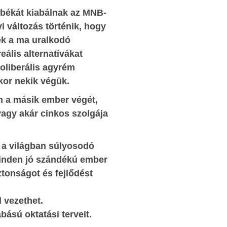
os Soros?
személyiségei gyakran hangsúlyoznak, ho
t-békát kiabálnak az MNB-
mindez a közös munka gyümölcse, de
i változás történik, hogy
kaik.
közhatalom szerepének vitathatatlan a jelentősé
nek a ma uralkodó
egy ország teljesítményében.
eális alternatívákat
 de azon,
oliberális agyrém
kel úgyis
Engem különösen meggyőzött (egy kormányz
kor nekik végük.
nem ez az
igazi bizonyítványának tekintem, bár sajn
általában a közbeszédben nem kapja meg a kel
n a másik ember végét,
súlyt), hogy a leginkább leszakadt csoport
vagy akár cinkos szolgája
omjazó és
felzárkóztatására milyen hasznos lépéseket tett
-tömeget
kormányzat. A közhasznú foglalkoztatásban rés
daik is,
, a világban súlyosodó
vevő emberek tízezrei érdemi módon léptek elő
goznak e
minden jó szándékú ember
a maguk reménytelen helyzetéből: 
szükséges
ztonságot és fejlődést
analfabétákat megtanították írni, olvasn
i hátteret
számolni; akik ezen már túl voltak, el kelle
gteremteni
 vezethet.
végezniük néhány általános iskolai osztály
ne. Sokkal
ású oktatási terveit.
akiknek már ez is megvolt, de hiányzott egy-k