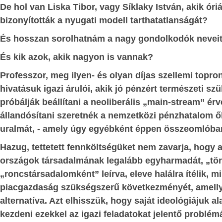
De hol van Liska Tibor, vagy Síklaky István, akik ór
NYV
gyorsan hozzá kell tenni, hog
bizonyították a nyugati modell tarthatatlanságát?
mérhetetlenül embertelen tör
ÉG
bűncselekményt Soros elődei hajtott
És hosszan sorolhatnám a nagy gondolkodók neveit,
K
ELMÉLETI
saját üzleti érdekeik szolgálatában, és ő
És kik azok, akik nagyon is vannak?
ÉRDÉSEI
le annak hasznát.
Professzor, meg ilyen- és olyan díjas szellemi topr
LÁGÍTÁSBAN
A dollárban sokszáz-milliárdos spekulá
hivatásuk igazi árulói, akik jó pénzért természeti s
nagyságrendűre teszik azt a tőke-tömeg
A
próbálják beállítani a neoliberális „main-stream” ér
fölött – nem csupán saját vagyonaké
állandósítani szeretnék a nemzetközi pénzhatalom ő
A
különböző befektetési alapokban – di
uralmát, - amely úgy egyébként éppen összeomlóba
Soros György, azoknak a pénzhatalmi k
ÉSEK
Hazug, tettetett fennköltségüket nem zavarja, hogy a
kirakatembere, akiknek elődei köz
országok társadalmának legalább egyharmadát, „tö
előidézték a mai embertelen körülménye
jdnem minden, az
„roncstársadalomként” leírva, eleve halálra ítélik, mi
Fejtörést okozott, honnan van
gó tevékenységről
piacgazdaság szükségszerű következményét, amelly
propagandájában azok a gyöny
alternatíva. Azt elhisszük, hogy saját ideológiájuk 
ág-meghatározás,
„keresztény” érvek a migráns-ké
kezdeni ezekkel az igazi feladatokat jelentő problémá
Részvétre, szolidaritásra, morális kötel