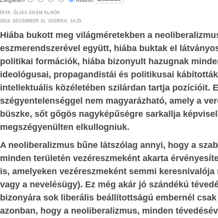
nopszis -
Elégtelen
Kitűnő
Ha az április 8-i választáson gond
ÍRTA: ÉLIÁS ÁDÁM ELNÖK
nak alapjai” című
2014. DECEMBER 31. SZERDA, 14:25
annak jövőt meghatározó hordereje 
on Nemzeti Hivatala
Hiába bukott meg világméretekben a neoliberalizmu
mellékes szempont. Felül kell eme
si száma: 010001 és
eszmerendszerével együtt, hiába buktak el látványos
személyes rokon- és ellenszenveink kiss
politikai formációk, hiába bizonyult hazugnak minde
esetleges személyes csalódásaink jogos k
ézetek, tézisek és
ideológusai, propagandistái és politikusai kábítottá
alacsonyrendű érzelmi kísértéseinken, i
epelnek azokról a
intellektuális közéletében szilárdan tartja pozícióit. 
bosszúvágyra, kárörvendésre k
pokról, amelyek új
szégyentelenséggel nem magyarázható, amely a vere
hajlamainkon, és valóban magunknak,
talapzatai lehetnek.
büszke, sőt gőgös nagyképűségre sarkallja képviselő
utódainknak a jövője szempontjá
k a közgazdaságtan
megszégyenülten elkullogniuk.
emben részletesen ki
mérlegelnünk.
k minimális mértékben
A neoliberalizmus bűne látszólag annyi, hogy a sza
Elfogulatlanul fel kell tennünk a kérdés
eszmék ismertetésére
minden területén vezéreszmeként akarta érvényesíte
akarnak az országgal, kik mit bizonyítot
is, amelyeken vezéreszmeként semmi keresnivalója n
I. Az illegális migráció és a kötelező b
vagy a nevelésügy). Ez még akár jó szándékú téved
kérdése
V
bizonyára sok liberális beállítottságú embernél csak
Európa országaiban az elmúlt 2-3 év v
azonban, hogy a neoliberalizmus, minden tévedésév