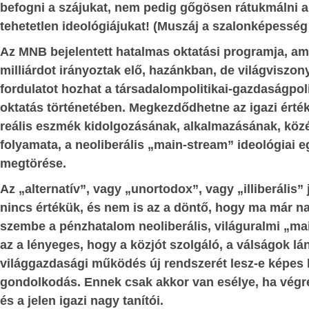
befogni a szájukat, nem pedig gőgösen rátukmálni a 
beri értékítélet
hivatkoznak most.
Történelmileg gú
tehetetlen ideológiájukat! (Muszáj a szalonképesség
Krisztusból és a kereszténységből, 
nyilvánította ki,
Az MNB bejelentett hatalmas oktatási programja, am
szégyent hozva a fehér civilizác
ő természetét,
milliárdot irányoztak elő, hazánkban, de világviszon
hirtelenjében az emberek szívében 
ta meg, és ennek
fordulatot hozhat a társadalompolitikai-gazdaságpol
meglévő együttérzés, segítőkészség le
ságok kategórikus
oktatás történetében. Megkezdődhetne az igazi érték
építve folytatnak propagandát Afrika
órikussá váltak,
reális eszmék kidolgozásának, alkalmazásának, köz
szomjazó-éhező tömegeinek európai bet
sságukat, magától
folyamata, a neoliberális „main-stream” ideológiai
érdekében.
megtörése.
Ismerve e körök jellemrajzát és ma
Az „alternatív”, vagy „unortodox”, vagy „illiberáli
tetteit, teljességgel kizárható, hogy 
nincs értékük, és nem is az a döntő, hogy ma már n
követőkké váltak volna.
szembe a pénzhatalom neoliberális, világuralmi „ma
Akkor pedig mi vezeti őket?
az a lényeges, hogy a közjót szolgáló, a válságok lán
s.
A kirakatember kirakatcseleke
világgazdasági működés új rendszerét lesz-e képes ki
kirakatszólamai, továbbá
gondolkodás. Ennek csak akkor van esélye, ha végre
háttércselekedeteinek megismerése
és a jelen igazi nagy tanítói.