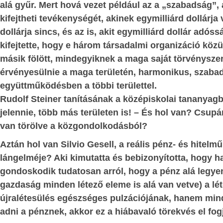
advány; -
alá gyűr. Mert hová vezet például az a „szabadság”,
iparszerű munkavégzéshez nem szoko
kifejtheti tevékenységét, akinek egymilliárd dollárja 
g:
testvériség a
kongói fekete népességet beletörjék a 
dollárja sincs, és az is, akit egymilliárd dollár adós
órai robotba. A magyar, lengyel, cseh,
ődés szintjén
; -
kifejtette, hogy e három társadalmi organizáció köz
román, szerb, horvát, stb. nép tö
 kortársak
másik fölött, mindegyiknek a maga saját törvényszer
lelkiismeretét nem terhelik ilyen 
ge –
érvényesülnie a maga területén, harmonikus, szaba
bűntettek. Ugyanakkor azzal is tiszt
együttműködésben a többi területtel.
lennünk, hogy közvetve a nem gyar
ÍTÉS
Rudolf Steiner tanításának a középiskolai tananyag
országok is haszonélvezői voltak
gyenlítése a
jelennie, több más területen is! – És hol van? Csupá
rablásnak. Tehát magát a fehér civilizáci
van törölve a közgondolkodásból?
ulata –
a felelősség a mára katasztrófáli
következményekért: hatalmas 
Aztán hol van Silvio Gesell, a reális pénz- és hitel
 világválság
állandósuló szomjazásáért és éhezéséért.
lángelméje? Aki kimutatta és bebizonyította, hogy 
azás és éhezés
gondoskodik tudatosan arról, hogy a pénz alá legye
Aki részvétlenül megy el emellett a
olása a Földön
gazdaság minden létező eleme is alá van vetve) a lé
mellett, az nem nevezheti magát Kriszt
azdasági
újralétesülés egészséges pulzációjának, hanem mind
keresztény-keresztyén embernek.
nlítése által -
adni a pénznek, akkor ez a hiábavaló törekvés el fogja
Ez tehát a külső, de valóságos történel