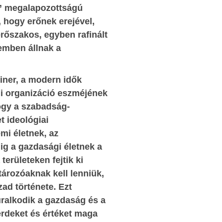
cselekvésnek, a szolidaritásnak, azt a tartalm
i” megalapozottságú
adják, hogy mivel ők kitaláltak egy Euró
ztópolgár
, hogy erőnek erejével,
tönkretételéhez vezető őrültséget, ezé
migráció
rőszakos, egyben rafinált
(szolidaritási alapon!) mindenkinek az
zemben állnak a
ostobaságuk szerint kell cselekednie, akkor te
osról
eleget a kötelező szolidaritás elvének. (Az iga
egyetlenül
einer, a modern idők
szolidaritás életbevágóan fontos kérdésére m
Ázsiát, az
i organizáció eszméjének
visszatérek.)
egteremtő
hogy a szabadság-
A harmadik, szemünk előtt játszódó abszurditá
 ideológiai
hogy a nemzetközi pénzügyi háttérhatalom egy
mi életnek, az
 irtózatos
vezető végrehajtó személyisége, Soros György 
dig a gazdasági életnek a
letően a
munkatársai végiglátogatják az úniós testület
erületeken fejtik ki
 országok
vezetőit és tagjait. Látogatásuk célja, ho
ározóaknak kell lenniük,
 belgák, a
lediktálják nekik – nyilvánvalóan a pénzüg
zad története. Ezt
en, a 19.
háttérhatalom érdekei szerint –, hogy mit 
uralkodik a gazdaság és a
z év alatt
hogyan tegyenek, és azok végre is hajtják 
érdeket és értéket maga
, hogy az
Európa szétrombolását szolgáló „direktívákat