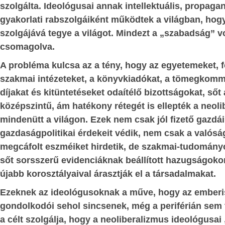
ÉG
kampányait az illegális bevá
szolgálta. Ideológusai annak intellektuális, propagan
AK ESZMEI
problémaköre tematizálta. Érzékelhet
gyakorlati rabszolgáiként működtek a világban, hog
választók döntésében meghatározó sze
szolgájává tegye a világot. Mindezt a „szabadság” v
annak, hogy e témával kapcsolatban me
csomagolva.
ÉS
:
milyen gyakorlatot folytatott, ha hatalo
A probléma kulcsa az a tény, hogy az egyetemeket, 
az erőszakos
illetve milyen álláspontot hangozta
szakmai intézeteket, a könyvkiadókat, a tömegkomm
politikai erők, amelyek Európa mig
g
; -
díjakat és kitüntetéseket odaítélő bizottságokat, sőt 
történő betelepítésének hívei, 
középszintű, ám hatékony rétegét is ellepték a neolib
étbiztonság és
veszteségeket szenvedtek, némelyik t
mindenütt a világon. Ezek nem csak jól fizető gazdá
s?
;
-
mélypontra zuhant, és még sajá
gazdaságpolitikai érdekeit védik, nem csak a valósá
szavazóinak jelentős részét is elvesztet
gia
mint új
megcáfolt eszméiket hirdetik, de szakmai-tudományo
azokra az országokra is igaz, ame
yág; -
sőt sorsszerű evidenciáknak beállított hazugságokon
migráció-ellenes erők, ha nagy mérték
újabb korosztályaival árasztják el a társadalmakat.
n, időszerű
is törtek, nem jutottak el a kormányal
Ezeknek az ideológusoknak a műve, hogy az emberi
szükséges győzelemig. De sok országba
ás és éhezés
gondolkodói sehol sincsenek, még a periférián sem 
migrációt ellenző pártok nyert
 Földön
; -
a célt szolgálja, hogy a neoliberalizmus ideológusai 
választásokat.