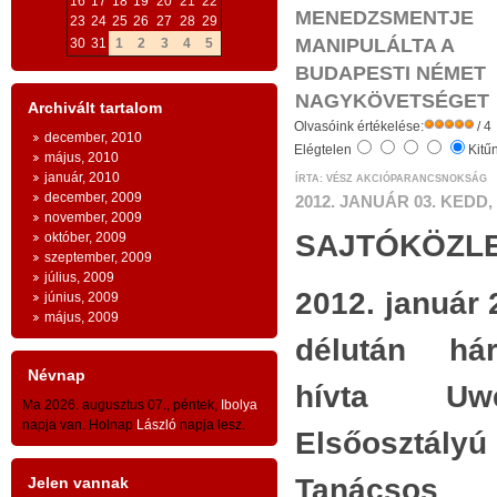
16
17
18
19
20
21
22
ESZMEI ALAPOK
MENEDZSMENTJE
:
23
24
25
26
27
28
29
Bizt
MANIPULÁLTA A
30
31
1
2
3
4
5
AZ INGYENESSÉG
szá
e
BUDAPESTI NÉMET
kérd
n
NAGYKÖVETSÉGET
- az emberi egzisztencia és a
Archivált tartalom
s
Olvasóink értékelése:
/ 4
1. M
gazdaság létfeltételeinek
december, 2010
Elégtelen
Kitű
május, 2010
ingyenessége
a természeti világ és az
Soro
január, 2010
ÍRTA: VÉSZ AKCIÓPARANCSNOKSÁG
december, 2009
a
2012. JANUÁR 03. KEDD, 
lera
emberi kultúra és civilizáció szintjein
november, 2009
n
euró
SAJTÓKÖZL
október, 2009
-
szeptember, 2009
y
évsz
július, 2009
- az ingyenesség
közösségi
jellege: az
n
2012. január 
június, 2009
Kéts
május, 2009
emberiség
egésze
kapta az ingyen
n
töm
délután há
g
adottságokat és adományokat -
gyar
Névnap
hívta U
közö
- ingyenesség és tartozástudat -
Ma 2026. augusztus 07., péntek,
Ibolya
kauc
napja van. Holnap
László
napja lesz.
Elsőosztály
A
TESTVÉRISÉG
száz
Tanácso
Jelen vannak
tízm