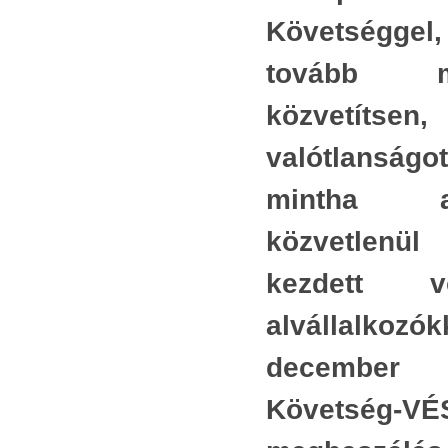
a
Ezeket a tulajdonságokat az emberi értékítélet
hiva
Követségg
z
Kris
nem kívülről jövő elvárásként nyilvánította ki,
l
tovább 
szé
hanem e tevékenységek benső természetét,
hirt
lényegét megfigyelve állapította meg, és ennek
közvetíts
z
megl
alapján váltak ezek a tulajdonságok kategórikus
valótlanság
épít
,
követelménnyé. Annyira kategórikussá váltak,
szom
s
hogy bizonyítani sem kell jogosságukat, magától
mintha 
érde
,
értetődőek.
közvetlenül
5
Isme
Néhány példa:
t
kezdett 
tett
A művészet: szép.
,
köve
alvállalk
n
A tudomány: igaz.
Akko
k
decembe
Az igazságszolgáltatás: igazságos.
A k
”
Követség-VÉ
ki
A technika: célszerű.
i
hát
i