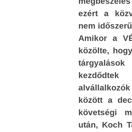
megbeszélé
És így tovább, sok hasonló példát lehetne sorolni,
idős
,
és még az is megtörténhet, hogy bizonyos
Mit 
ezért a köz
?
átfedések vannak különböző területek elvárt
Aztá
d
nem időszerű
tulajdonságai között. Ez sem elvi, sem gyakorlati
a
problémát nem okoz. A lényeges, hogy az adott
Lera
Amikor a V
,
ami 
terület adott tulajdonsága magának a
m
közölte, hog
rajt
tevékenységnek a benső természetéből fakad, és
t
üzlet
az élő társadalmi elvárás tudatosan működő
tárgyalá
s
igényként jelentkezik.
A na
e
kezdőd
éhe
A szép, az igaz, az igazságos, a célszerű
,
csi
mibenlétéről lehet vitatkozni. Másrészt ezek a
alvállalkozó
t
bel
tulajdonságok minden területen megjelenhetnek:
.
között a de
pénz
minden lehet valamilyen értelemben szép, igaz,
m
infr
igazságos, célszerű. Harmadrészt: kétségtelenül,
követségi m
k
Afri
más, további jelzőkkel is lehet jellemezni az
k
után, Koch 
érte
említett életterületeket.
s