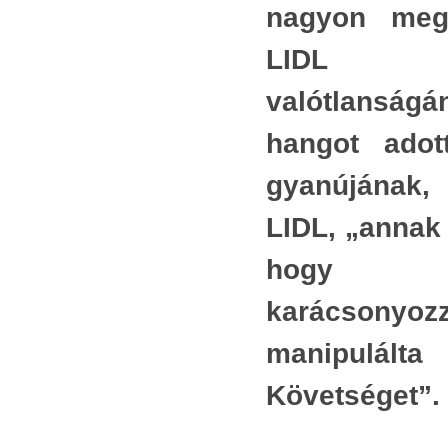
egy
nagyon meg
Mégis, a társadalmi értékítélet kategórikus erővel
terü
csak bizonyos tulajdonságokat köt bizonyos
bér-
LIDL áll
y
területekhez, más tulajdonságokat pedig azon a
Euró
t
valótlansá
területen mellékesnek érez.
ide 
i
bete
hangot ado
,
Például a társadalmi minősítés egy bírói ítélettől
hite
i
nem várja el, hogy szép legyen, bár örömmel
gyanújána
egy 
i
nyugtázza, ha szép. Azt azonban kategórikus
szak
LIDL, „annak
erővel megköveteli, hogy igazságos legyen, akkor
(Bá
is, ha a stílusa esetleg nem szép. A csúnya
hogy ny
s
egy
stílusban megírt igazságos ítéletet elfogadja, a
karácsonyoz
vérk
szép stílusban megírt igazságtalan ítéletet nem
,
aki 
fogadja el.
manipul
m
erők
Egy másik példa: a társadalmi ítélet nem
k
bony
Követséget”.
foglalkozik azzal, hogy egy festmény, egy vers,
lény
vagy egy zenemű célszerű-e. Ám érdeklődéssel