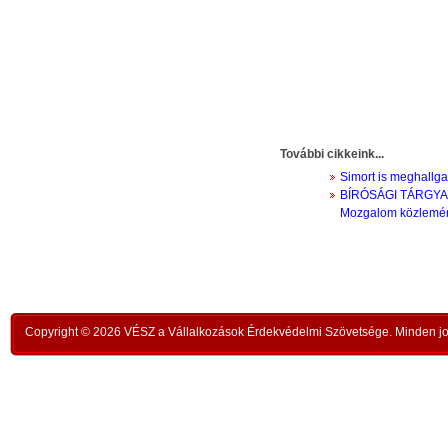
a
Ezeket a tulajdonságokat az emberi értékítélet
hiva
z
Kris
nem kívülről jövő elvárásként nyilvánította ki,
l
szé
hanem e tevékenységek benső természetét,
hirt
lényegét megfigyelve állapította meg, és ennek
z
megl
alapján váltak ezek a tulajdonságok kategórikus
További cikkeink...
épít
,
követelménnyé. Annyira kategórikussá váltak,
Simort is meghallg
szom
s
hogy bizonyítani sem kell jogosságukat, magától
BÍRÓSÁGI TÁRGYA
érde
,
Mozgalom közlemé
értetődőek.
5
Isme
Néhány példa:
t
tett
A művészet: szép.
,
köve
n
A tudomány: igaz.
Copyright © 2026 VÉSZ a Vállalkozások Érdekvédelmi Szövetsége. Minden jog
Akko
k
Az igazságszolgáltatás: igazságos.
A k
”
ki
A technika: célszerű.
i
hát
i