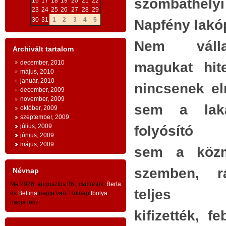
szombathelyi
16
17
18
19
20
21
22
ESZMEI ALAPOK
:
23
24
25
26
27
28
29
Bizt
30
31
1
2
3
4
5
Napfény lakó
AZ INGYENESSÉG
szá
e
kérd
Nem válla
n
- az emberi egzisztencia és a
Archivált tartalom
s
1. M
gazdaság létfeltételeinek
december, 2010
magukat hitel
május, 2010
ingyenessége
a természeti világ és az
Soro
január, 2010
nincsenek e
december, 2009
a
lera
emberi kultúra és civilizáció szintjein
november, 2009
n
sem a lakás
euró
október, 2009
-
szeptember, 2009
y
évsz
július, 2009
folyósító 
- az ingyenesség
közösségi
jellege: az
n
június, 2009
Kéts
május, 2009
emberiség
egésze
kapta az ingyen
n
sem a közm
töm
g
adottságokat és adományokat -
gyar
szemben, r
Névnap
közö
- ingyenesség és tartozástudat -
Ma 2026. augusztus 06., csütörtök,
Berta
teljes v
kauc
és
Bettina
napja van. Holnap
Ibolya
napja lesz.
A
TESTVÉRISÉG
száz
kifizették, f
tízm