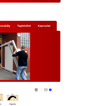
pszabály
Tagfelvétel
Kapcsolat
s mik
NEMZETI KONZULTÁCIÓ - NYÍLTAN,
KOMOLYAN
1. Történelmi abszurditások
hordereje
 2014-es
Az, ami a mostani Nemzeti Konzultáci
 Ez nem a
szükségessé tette, legalább három szempontb
szereplők
igazi történelmi abszurditás.
ad, hanem
Az első abszurditás, hogy az Európai Únió legál
mi időket
testületei illegális cselekvésre, és az állandósu
t előre
illegalitás elfogadására akarnak kényszeríte
lemmákban
bennünket. Egyrészt: el akarják érni illegál
bevándorlók tömeges betelepítését hazánkb
és
Ugrás