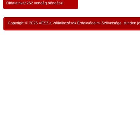
a testvériség-haladvány; -
-
Oldalainkat 262 vendég böngészi
,
ipar
az anatómiai testvériség:
testvériség a
-
kong
k
órai
szükségletek és a fejlődés szintjén
; -
n
Copyright © 2026 VÉSZ a Vállalkozások Érdekvédelmi Szövetsége. Minden jog
rom
a
az idői testvériség:
a kortársak
-
lelk
sorsközössége –
bűnt
z
len
A KIEGYENLÍTÉS
,
ors
i
- a
hiány
állapotának kiegyenlítése a
rabl
y
gazdaság alapmozdulata –
a f
t
köv
-
modell a szociális világválság
álla
kezelésére:
A szomjazás és éhezés
,
Aki 
végérvényes felszámolása a Földön
t
mell
a természetgazdasági
i
kere
potenciálérték kiegyenlítése által -
s
Ez t