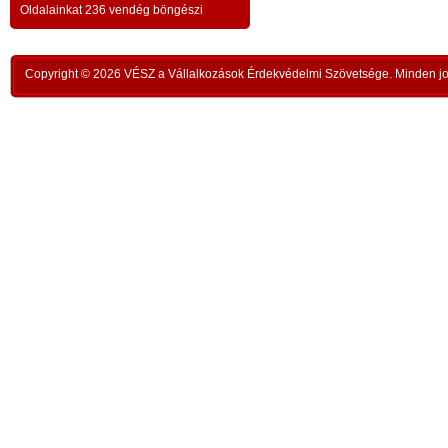
a testvériség-haladvány; -
-
Oldalainkat 236 vendég böngészi
,
ipar
az anatómiai testvériség:
testvériség a
-
kong
k
órai
szükségletek és a fejlődés szintjén
; -
n
Copyright © 2026 VÉSZ a Vállalkozások Érdekvédelmi Szövetsége. Minden jog
rom
a
az idői testvériség:
a kortársak
-
lelk
sorsközössége –
bűnt
z
len
A KIEGYENLÍTÉS
,
ors
i
- a
hiány
állapotának kiegyenlítése a
rabl
y
gazdaság alapmozdulata –
a f
t
köv
-
modell a szociális világválság
álla
kezelésére:
A szomjazás és éhezés
,
Aki 
végérvényes felszámolása a Földön
t
mell
a természetgazdasági
i
kere
potenciálérték kiegyenlítése által -
s
Ez t