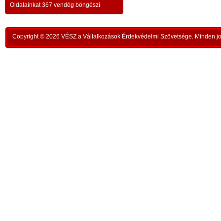
a testvériség-haladvány; -
-
Oldalainkat 367 vendég böngészi
,
ipar
az anatómiai testvériség:
testvériség a
-
kong
k
órai
szükségletek és a fejlődés szintjén
; -
n
Copyright © 2026 VÉSZ a Vállalkozások Érdekvédelmi Szövetsége. Minden jog
rom
a
az idői testvériség:
a kortársak
-
lelk
sorsközössége –
bűnt
z
len
A KIEGYENLÍTÉS
,
ors
i
- a
hiány
állapotának kiegyenlítése a
rabl
y
gazdaság alapmozdulata –
a f
t
köv
-
modell a szociális világválság
álla
kezelésére:
A szomjazás és éhezés
,
Aki 
végérvényes felszámolása a Földön
t
mell
a természetgazdasági
i
kere
potenciálérték kiegyenlítése által -
s
Ez t