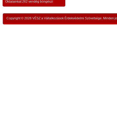
a testvériség-haladvány; -
-
Oldalainkat 262 vendég böngészi
,
ipar
az anatómiai testvériség:
testvériség a
-
kong
k
órai
szükségletek és a fejlődés szintjén
; -
n
Copyright © 2026 VÉSZ a Vállalkozások Érdekvédelmi Szövetsége. Minden jog
rom
a
az idői testvériség:
a kortársak
-
lelk
sorsközössége –
bűnt
z
len
A KIEGYENLÍTÉS
,
ors
i
- a
hiány
állapotának kiegyenlítése a
rabl
y
gazdaság alapmozdulata –
a f
t
köv
-
modell a szociális világválság
álla
kezelésére:
A szomjazás és éhezés
,
Aki 
végérvényes felszámolása a Földön
t
mell
a természetgazdasági
i
kere
potenciálérték kiegyenlítése által -
s
Ez t