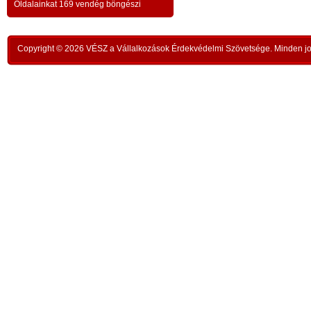
a testvériség-haladvány; -
-
Oldalainkat 169 vendég böngészi
,
ipar
az anatómiai testvériség:
testvériség a
-
kong
k
órai
szükségletek és a fejlődés szintjén
; -
n
Copyright © 2026 VÉSZ a Vállalkozások Érdekvédelmi Szövetsége. Minden jog
rom
a
az idői testvériség:
a kortársak
-
lelk
sorsközössége –
bűnt
z
len
A KIEGYENLÍTÉS
,
ors
i
- a
hiány
állapotának kiegyenlítése a
rabl
y
gazdaság alapmozdulata –
a f
t
köv
-
modell a szociális világválság
álla
kezelésére:
A szomjazás és éhezés
,
Aki 
végérvényes felszámolása a Földön
t
mell
a természetgazdasági
i
kere
potenciálérték kiegyenlítése által -
s
Ez t