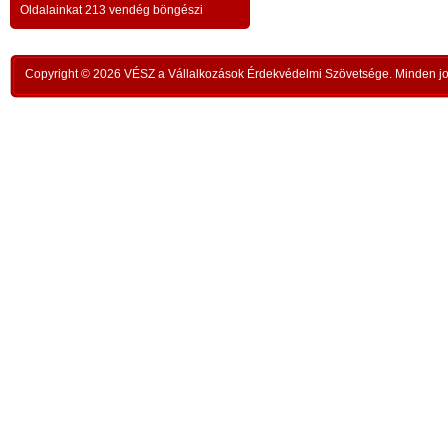
a testvériség-haladvány; -
-
Oldalainkat 213 vendég böngészi
,
ipar
az anatómiai testvériség:
testvériség a
-
kong
k
órai
szükségletek és a fejlődés szintjén
; -
n
Copyright © 2026 VÉSZ a Vállalkozások Érdekvédelmi Szövetsége. Minden jog
rom
a
az idői testvériség:
a kortársak
-
lelk
sorsközössége –
bűnt
z
len
A KIEGYENLÍTÉS
,
ors
i
- a
hiány
állapotának kiegyenlítése a
rabl
y
gazdaság alapmozdulata –
a f
t
köv
-
modell a szociális világválság
álla
kezelésére:
A szomjazás és éhezés
,
Aki 
végérvényes felszámolása a Földön
t
mell
a természetgazdasági
i
kere
potenciálérték kiegyenlítése által -
s
Ez t