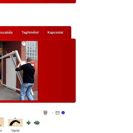
pszabály
Tagfelvétel
Kapcsolat
s mik
NEMZETI KONZULTÁCIÓ - NYÍLTAN,
KOMOLYAN
1. Történelmi abszurditások
hordereje
 2014-es
Az, ami a mostani Nemzeti Konzultáci
 Ez nem a
szükségessé tette, legalább három szempontb
szereplők
igazi történelmi abszurditás.
ad, hanem
Az első abszurditás, hogy az Európai Únió legál
mi időket
testületei illegális cselekvésre, és az állandósu
t előre
illegalitás elfogadására akarnak kényszeríte
lemmákban
bennünket. Egyrészt: el akarják érni illegál
bevándorlók tömeges betelepítését hazánkb
és
Ugrás