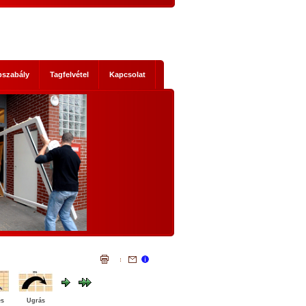
pszabály
Tagfelvétel
Kapcsolat
s mik
NEMZETI KONZULTÁCIÓ - NYÍLTAN,
KOMOLYAN
1. Történelmi abszurditások
hordereje
 2014-es
Az, ami a mostani Nemzeti Konzultáci
 Ez nem a
szükségessé tette, legalább három szempontb
szereplők
igazi történelmi abszurditás.
ad, hanem
Az első abszurditás, hogy az Európai Únió legál
mi időket
testületei illegális cselekvésre, és az állandósu
t előre
illegalitás elfogadására akarnak kényszeríte
lemmákban
bennünket. Egyrészt: el akarják érni illegál
bevándorlók tömeges betelepítését hazánkb
és
Ugrás