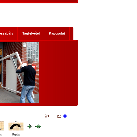
pszabály
Tagfelvétel
Kapcsolat
s mik
NEMZETI KONZULTÁCIÓ - NYÍLTAN,
KOMOLYAN
1. Történelmi abszurditások
hordereje
 2014-es
Az, ami a mostani Nemzeti Konzultáci
 Ez nem a
szükségessé tette, legalább három szempontb
szereplők
igazi történelmi abszurditás.
ad, hanem
Az első abszurditás, hogy az Európai Únió legál
mi időket
testületei illegális cselekvésre, és az állandósu
t előre
illegalitás elfogadására akarnak kényszeríte
lemmákban
bennünket. Egyrészt: el akarják érni illegál
bevándorlók tömeges betelepítését hazánkb
és
Ugrás