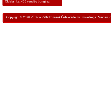
a testvériség-haladvány; -
-
Oldalainkat 455 vendég böngészi
,
ipar
az anatómiai testvériség:
testvériség a
-
kong
k
órai
szükségletek és a fejlődés szintjén
; -
n
Copyright © 2026 VÉSZ a Vállalkozások Érdekvédelmi Szövetsége. Minden jog
rom
a
az idői testvériség:
a kortársak
-
lelk
sorsközössége –
bűnt
z
len
A KIEGYENLÍTÉS
,
ors
i
- a
hiány
állapotának kiegyenlítése a
rabl
y
gazdaság alapmozdulata –
a f
t
köv
-
modell a szociális világválság
álla
kezelésére:
A szomjazás és éhezés
,
Aki 
végérvényes felszámolása a Földön
t
mell
a természetgazdasági
i
kere
potenciálérték kiegyenlítése által -
s
Ez t