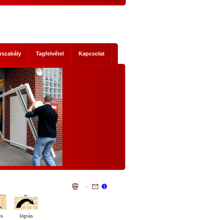
pszabály
Tagfelvétel
Kapcsolat
s mik
NEMZETI KONZULTÁCIÓ - NYÍLTAN,
KOMOLYAN
1. Történelmi abszurditások
hordereje
 2014-es
Az, ami a mostani Nemzeti Konzultáci
 Ez nem a
szükségessé tette, legalább három szempontb
szereplők
igazi történelmi abszurditás.
ad, hanem
Az első abszurditás, hogy az Európai Únió legál
mi időket
testületei illegális cselekvésre, és az állandósu
t előre
illegalitás elfogadására akarnak kényszeríte
lemmákban
bennünket. Egyrészt: el akarják érni illegál
bevándorlók tömeges betelepítését hazánkb
és
Ugrás