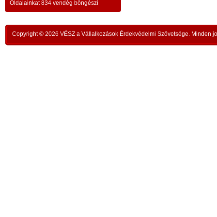
a testvériség-haladvány; -
-
Oldalainkat 834 vendég böngészi
,
ipar
az anatómiai testvériség:
testvériség a
-
kong
k
órai
szükségletek és a fejlődés szintjén
; -
n
Copyright © 2026 VÉSZ a Vállalkozások Érdekvédelmi Szövetsége. Minden jog
rom
a
az idői testvériség:
a kortársak
-
lelk
sorsközössége –
bűnt
z
len
A KIEGYENLÍTÉS
,
ors
i
- a
hiány
állapotának kiegyenlítése a
rabl
y
gazdaság alapmozdulata –
a f
t
köv
-
modell a szociális világválság
álla
kezelésére:
A szomjazás és éhezés
,
Aki 
végérvényes felszámolása a Földön
t
mell
a természetgazdasági
i
kere
potenciálérték kiegyenlítése által -
s
Ez t