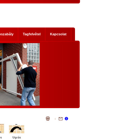
pszabály
Tagfelvétel
Kapcsolat
s mik
NEMZETI KONZULTÁCIÓ - NYÍLTAN,
KOMOLYAN
1. Történelmi abszurditások
hordereje
 2014-es
Az, ami a mostani Nemzeti Konzultáci
 Ez nem a
szükségessé tette, legalább három szempontb
szereplők
igazi történelmi abszurditás.
ad, hanem
Az első abszurditás, hogy az Európai Únió legál
mi időket
testületei illegális cselekvésre, és az állandósu
t előre
illegalitás elfogadására akarnak kényszeríte
lemmákban
bennünket. Egyrészt: el akarják érni illegál
bevándorlók tömeges betelepítését hazánkb
és
Ugrás