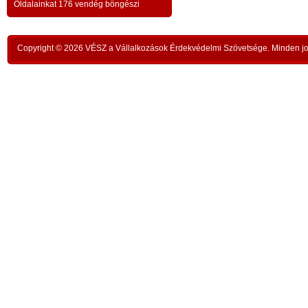
a testvériség-haladvány; -
-
Oldalainkat 176 vendég böngészi
,
ipar
az anatómiai testvériség:
testvériség a
-
kong
k
órai
szükségletek és a fejlődés szintjén
; -
n
Copyright © 2026 VÉSZ a Vállalkozások Érdekvédelmi Szövetsége. Minden jog
rom
a
az idői testvériség:
a kortársak
-
lelk
sorsközössége –
bűnt
z
len
A KIEGYENLÍTÉS
,
ors
i
- a
hiány
állapotának kiegyenlítése a
rabl
y
gazdaság alapmozdulata –
a f
t
köv
-
modell a szociális világválság
álla
kezelésére:
A szomjazás és éhezés
,
Aki 
végérvényes felszámolása a Földön
t
mell
a természetgazdasági
i
kere
potenciálérték kiegyenlítése által -
s
Ez t