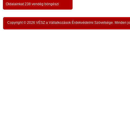
a testvériség-haladvány; -
-
,
ipar
Oldalainkat 238 vendég böngészi
az anatómiai testvériség:
testvériség a
-
kong
k
órai
szükségletek és a fejlődés szintjén
; -
n
Copyright © 2026 VÉSZ a Vállalkozások Érdekvédelmi Szövetsége. Minden jog
rom
a
az idői testvériség:
a kortársak
-
lelk
sorsközössége –
bűnt
z
len
A KIEGYENLÍTÉS
,
ors
i
- a
hiány
állapotának kiegyenlítése a
rabl
y
gazdaság alapmozdulata –
a f
t
köv
-
modell a szociális világválság
álla
kezelésére:
A szomjazás és éhezés
,
Aki 
végérvényes felszámolása a Földön
t
mell
a természetgazdasági
i
kere
potenciálérték kiegyenlítése által -
s
Ez t